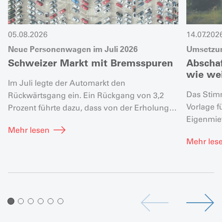
05.08.2026
14.07.202
Neue Personenwagen im Juli 2026
Umsetzung
Schweizer Markt mit Bremsspuren
Abscha
wie wei
Im Juli legte der Automarkt den
Das Stimm
Rückwärtsgang ein. Ein Rückgang von 3,2
Vorlage f
Prozent führte dazu, dass von der Erholung
Eigenmie
zuvor nur noch ein Plus von 2,1 Prozent übrig
Mehr lesen
Umsetzung
blieb.
Mehr les
unterlieg
Besteuer