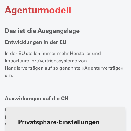
Agenturmodell
Das ist die Ausgangslage
Entwicklungen in der EU
In der EU stellen immer mehr Hersteller und
Importeure ihre Vertriebssysteme von
Händlerverträgen auf so genannte «Agenturverträge»
um.
Auswirkungen auf die CH
Es ist davon auszugehen, dass die Hersteller bzw.
Importeure früher oder später auch die
Privatsphäre-Einstellungen
Vertriebssysteme in der Schweiz umstellen.