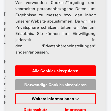
Wir verwenden Cookies/Targeting und
vearbeiten personenbezogene Daten, um
Folgen für Händler in der CH ab 2023
Ergebnisse zu messen bzw. den Inhalt
unserer Website abzustimmen. Da wir Ihre
Für Händler ist eine Umstellung mit wirtschaftlichen
Privatsphäre schätzen, bitten wir Sie um
Risiken aber auch Chancen verbunden. Entscheidend
Erlaubnis. Sie können Ihre Einwilligung
für die Händler sind die Verhandlungen mit Herstellern
jederzeit in
zur Ausgestaltung des Vertriebssystems.
den "Privatsphäreneinstellungen"
ändern/anpassen.
Kartellrecht: Keine belastbaren Analysen
Alle Cookies akzeptieren
Die kartellrechtlichen Rahmenbedingungen eines
Agentursystems wurden bisher weder in der Schweiz
noch in Deutschland systematisch untersucht. Der
Notwendige Cookies akzeptieren
AGVS und die in der Markenkommission vereinigten
Markenhändlerverbände haben dazu ein umfassendes
Weitere Informationen
Rechtsgutachten erstellen lassen.
Datenschutz
Impressum