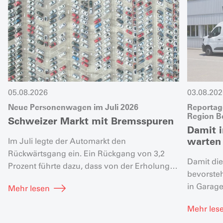
05.08.2026
03.08.202
Neue Personenwagen im Juli 2026
Reportage
Region B
Schweizer Markt mit Bremsspuren
Damit 
warten
Im Juli legte der Automarkt den
Rückwärtsgang ein. Ein Rückgang von 3,2
Damit die
Prozent führte dazu, dass von der Erholung
bevorsteh
zuvor nur noch ein Plus von 2,1 Prozent übrig
in Garag
Mehr lesen
blieb.
eine verb
Mehr les
Winterpn