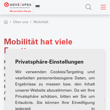
Über uns
Mobilität
Mobilität hat viele
Facetten
Privatsphäre-Einstellungen
Mobilität ist viel mehr, als von A nach B zu kommen:
Individuelle Mobilität ist Freiheit auf Rädern, Emotion
Wir verwenden Cookies/Targeting und
pur und prägt unser Leben entscheidend mit. Hier
vearbeiten personenbezogene Daten, um
erfahren Sie mehr zur Geschichte des Autos, der
Ergebnisse zu messen bzw. den Inhalt
Bedeutung der Mobilität für unser Leben, zum
unserer Website abzustimmen. Da wir Ihre
Autogewerbe – und warum das Auto und seine
Privatsphäre schätzen, bitten wir Sie um
Branche ganz entscheidende Wirtschaftsfaktoren sind.
Erlaubnis. Sie können Ihre Einwilligung
jederzeit in