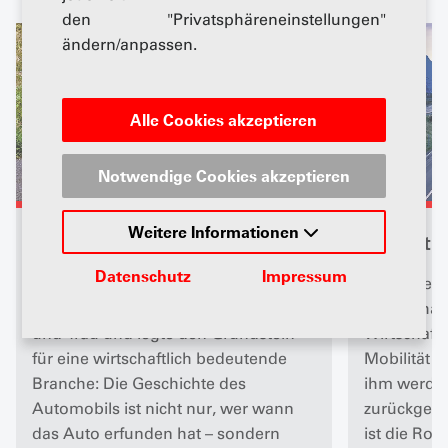
den "Privatsphäreneinstellungen"
ändern/anpassen.
Alle Cookies akzeptieren
Notwendige Cookies akzeptieren
Weitere Informationen
Geschichte
Bedeutu
Datenschutz
Impressum
Es veränderte die Welt, etablierte die
Die Bedeutu
individuelle Mobilität für jedermann
unterschätz
und -frau und legte den Grundstein
Wirtschaft
für eine wirtschaftlich bedeutende
Mobilität w
Branche: Die Geschichte des
ihm werden 
Automobils ist nicht nur, wer wann
zurückgele
das Auto erfunden hat – sondern
ist die Ro