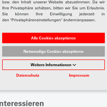
bzw. den Inhalt unserer Website abzustimmen. Da wir
rschiedlichen
Ihre Privatsphäre schätzen, bitten wir Sie um Erlaubnis.
ässt sich auf einen Blick
Sie können Ihre Einwilligung jederzeit in
unterwegs ist und welches
den "Privatsphäreneinstellungen" ändern/anpassen.
n.
nzende Sparpotentiale
onende Reparatur der
Alle Cookies akzeptieren
Fahrstil.
Notwendige Cookies akzeptieren
nen Vergleich zwischen dem
it ähnlichen Dimensionen
Weitere Informationen
öglichen Einsparungen an
 Elektroauto grob
Datenschutz
Impressum
nteressieren