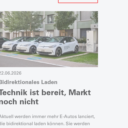
22.06.2026
09.06.2
Bidirektionales Laden
AGVS 
Schwe
Technik ist bereit, Markt
Schl
noch nicht
Sch
Aktuell werden immer mehr E-Autos lanciert,
Die Ben
die bidirektional laden können. Sie werden