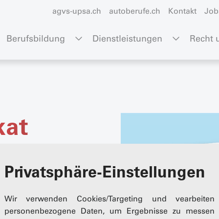
agvs-upsa.ch
autoberufe.ch
Kontakt
Job
Berufsbildung
Dienstleistungen
Recht u
kat
ert. Im oberen Teil wird das
Privatsphäre-Einstellungen
gieverbrauch und die CO2-
ngaben gemäss WLTP-Norm
Zudem wird ausgewiesen,
Wir verwenden Cookies/Targeting und vearbeiten
personenbezogene Daten, um Ergebnisse zu messen