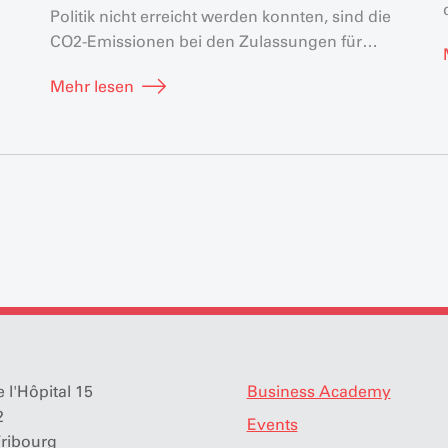
Politik nicht erreicht werden konnten, sind die
CO2-Emissionen bei den Zulassungen für
neue Personenwagen (PW) und auch für
Mehr lesen
Lieferwagen und leichte Nutzfahrzeuge (LNF)
letztes Jahr deutlich gesunken.
 l'Hôpital 15
Business Academy
2
Events
Fribourg