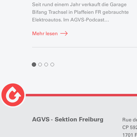
Seit rund einem Jahr verkauft die Garage
Bifang Trachsel in Plaffeien FR gebrauchte
Elektroautos. Im AGVS-Podcast
«GaragenTalk» spricht Geschäftsleiter Yves
Mehr lesen
Trachsel auch darüber, was ihn am meisten
überrascht hat.
AGVS - Sektion Freiburg
Rue de
CP 59
1701 