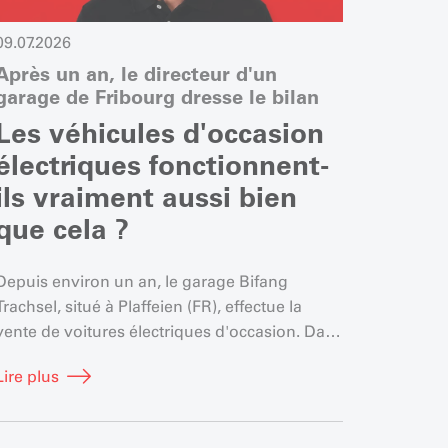
09.07.2026
25.06.2
Après un an, le directeur d'un
« Prof
garage de Fribourg dresse le bilan
Profes
Les véhicules d'occasion
Les 
électriques fonctionnent-
disp
ils vraiment aussi bien
vigu
que cela ?
Le Conse
pour la
Depuis environ un an, le garage Bifang
Les anc
Trachsel, situé à Plaffeien (FR), effectue la
profess
vente de voitures électriques d'occasion. Dans
Lire plu
égaleme
le podcast de l'UPSA « GaragenTalk », son
Lire plus
directeur, Yves Trachsel, évoque également ce
qui l'a le plus surpris.