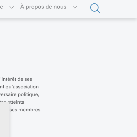
ue
À propos de nous
intérêt de ses
ant qu'association
ersaire politique,
re atteints
rnent ses membres.