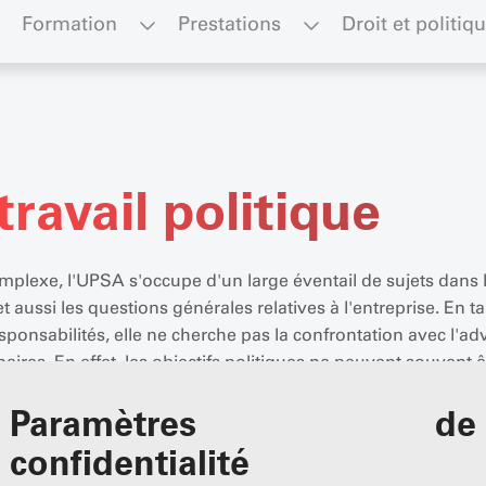
Formation
Prestations
Droit et politiq
ravail politique
plexe, l'UPSA s'occupe d'un large éventail de sujets dans l'
et aussi les questions générales relatives à l'entreprise. En t
ponsabilités, elle ne cherche pas la confrontation avec l'adv
ires. En effet, les objectifs politiques ne peuvent souvent êt
voix de la raison» sur les questions politiques qui conce
Paramètres de
confidentialité