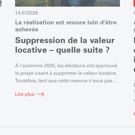
14.07.2026
La réalisation est encore loin d'être
achevée
Suppression de la valeur
locative – quelle suite ?
À l'automne 2025, les électeurs ont approuvé
le projet visant à supprimer la valeur locative.
Toutefois, tant que cette mesure n'aura pas
été mise en œuvre, la valeur locative restera
Lire plus
soumise à l'impôt.