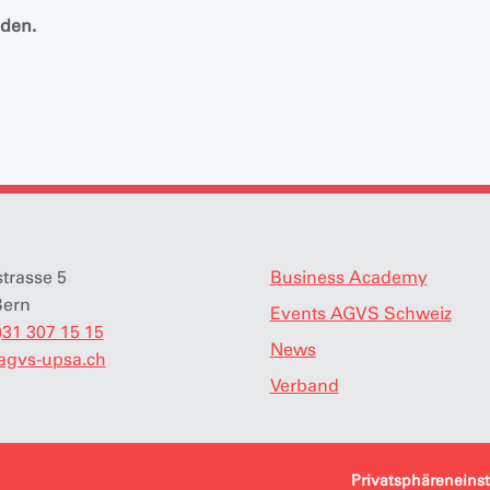
lden.
strasse 5
Business Academy
Bern
Events AGVS Schweiz
)31 307 15 15
News
agvs-upsa.ch
Verband
Privatsphäreneins