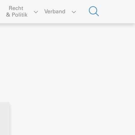
Recht 
Verband
& Politik